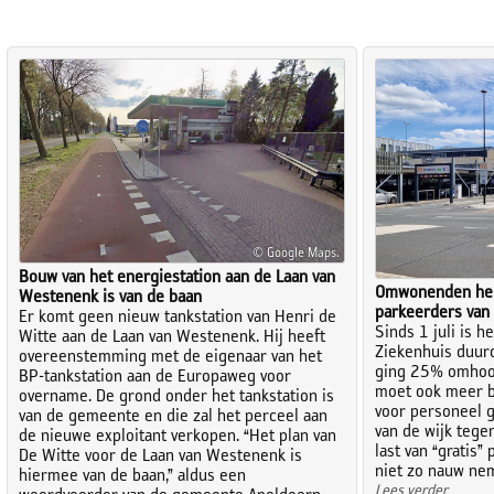
© Google Maps.
Bouw van het energiestation aan de Laan van
Omwonenden hebb
Westenenk is van de baan
parkeerders van
Er komt geen nieuw tankstation van Henri de
Sinds 1 juli is h
Witte aan de Laan van Westenenk. Hij heeft
Ziekenhuis duur
overeenstemming met de eigenaar van het
ging 25% omhoog
BP-tankstation aan de Europaweg voor
moet ook meer be
overname. De grond onder het tankstation is
voor personeel g
van de gemeente en die zal het perceel aan
van de wijk tege
de nieuwe exploitant verkopen. “Het plan van
last van “gratis”
De Witte voor de Laan van Westenenk is
niet zo nauw ne
hiermee van de baan,” aldus een
Lees verder