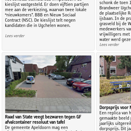
schonk de toen 1
kieslijst vastgesteld. Er doen vijftien partijen
Brandweer Ugche
mee aan de verkiezing, waarvan twee lokale
de plaatselijke 
“nieuwkomers”. BBB en Nieuw Sociaal
ijsbaan. In de pr
Contract (NSC). De kieslijst telt negen
grasveld bij de 
kandidaten die in Ugchelen wonen.
medewerkers va
vrijwilligers me
Lees verder
water werd gezet
Lees verder
Dorpsprijs voor 
© Google Maps
Een replica van 
Raad van State veegt bezwaren tegen GF
gemaakte beeld 
afvalcontainer resoluut van tafel
jaarlijks uitgere
De gemeente Apeldoorn mag een
dorpsprijs. Dit 