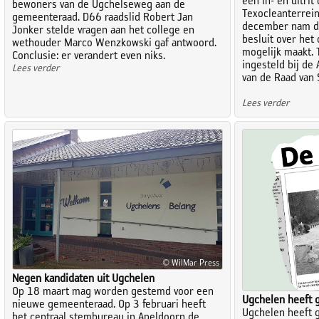
een in- en uitrit
bewoners van de Ugchelseweg aan de
Texocleanterrei
gemeenteraad. D66 raadslid Robert Jan
december nam d
Jonker stelde vragen aan het college en
besluit over het
wethouder Marco Wenzkowski gaf antwoord.
mogelijk maakt. 
Conclusie: er verandert even niks.
ingesteld bij de
Lees verder
van de Raad van 
Lees verder
© WilMar Press
Negen kandidaten uit Ugchelen
Op 18 maart mag worden gestemd voor een
Ugchelen heeft 
nieuwe gemeenteraad. Op 3 februari heeft
Ugchelen heeft 
het centraal stembureau in Apeldoorn de