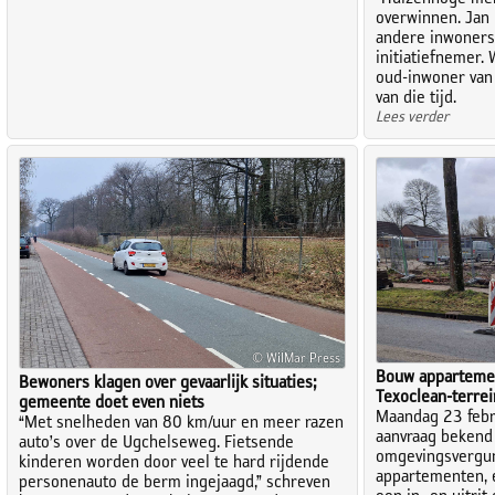
overwinnen. Jan 
andere inwoners
initiatiefnemer
oud-inwoner van
van die tijd.
Lees verder
© WilMar Press
Bouw apparteme
Bewoners klagen over gevaarlijk situaties;
Texoclean-terrei
gemeente doet even niets
Maandag 23 febr
“Met snelheden van 80 km/uur en meer razen
aanvraag bekend
auto’s over de Ugchelseweg. Fietsende
omgevingsvergun
kinderen worden door veel te hard rijdende
appartementen, e
personenauto de berm ingejaagd,” schreven