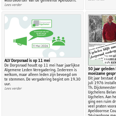
woordvoerder van de gemeente Apeldoorn.
Lees verder
ALV Dorpsraad is op 11 mei
De Dorpsraad houdt op 11 mei haar jaarlijkse
50 jaar geleden
Algemene Leden Veregadering. Iedereen is
moeizame gespr
welkom, maar alleen leden zijn bevoegd om
Dit jaar bestaat 
te stemmen. De vergadering begint om 19.30
juli 1976 instal
uur.
Th. Dijckmeester
Lees verder
Ugchelens Belan
Ugchelen. Aan he
ging een ruim dr
veel praten voor
Apeldoornse Cou
“Huizenhoge meni